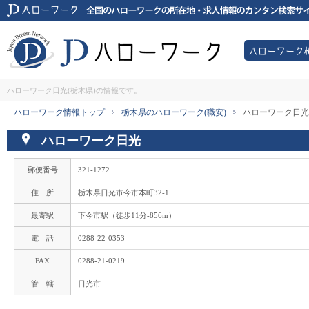
JDハローワークは全国のハローワーク所在地・求人情報のカンタン検索サイ
ハローワー
JDハローワーク
ハローワーク日光(栃木県)の情報です。
ハローワーク情報トップ
栃木県のハローワーク(職安)
ハローワーク日光
>
>
ハローワーク日光
郵便番号
321-1272
住 所
栃木県日光市今市本町32-1
最寄駅
下今市駅（徒歩11分-856m）
電 話
0288-22-0353
FAX
0288-21-0219
管 轄
日光市