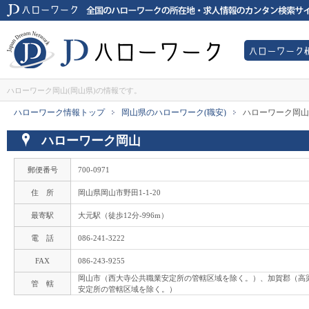
JDハローワークは全国のハローワーク所在地・求人情報のカンタン検索サイ
ハローワー
JDハローワーク
ハローワーク岡山(岡山県)の情報です。
ハローワーク情報トップ
岡山県のハローワーク(職安)
ハローワーク岡山
>
>
ハローワーク岡山
郵便番号
700-0971
住 所
岡山県岡山市野田1-1-20
最寄駅
大元駅（徒歩12分-996m）
電 話
086-241-3222
FAX
086-243-9255
岡山市（西大寺公共職業安定所の管轄区域を除く。）、加賀郡（高
管 轄
安定所の管轄区域を除く。）