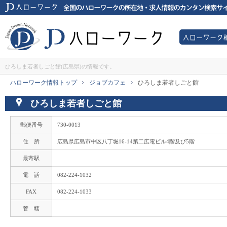
JDハローワークは全国のハローワーク所在地・求人情報のカンタン検索サイ
ハローワー
JDハローワーク
ひろしま若者しごと館(広島県)の情報です。
ハローワーク情報トップ
ジョブカフェ
ひろしま若者しごと館
>
>
ひろしま若者しごと館
郵便番号
730-0013
住 所
広島県広島市中区八丁堀16-14第二広電ビル4階及び5階
最寄駅
電 話
082-224-1032
FAX
082-224-1033
管 轄