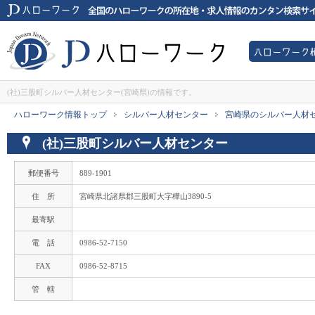
JDハローワークは全国のハローワーク所在地・求人情報のカンタン検索サイ
ハローワー
JDハローワーク
(社)三股町シルバー人材センター(宮崎県)の情報です。
ハローワーク情報トップ
シルバー人材センター
宮崎県のシルバー人材
>
>
(社)三股町シルバー人材センター
郵便番号
889-1901
住 所
宮崎県北諸県郡三股町大字樺山3890-5
最寄駅
電 話
0986-52-7150
FAX
0986-52-8715
管 轄